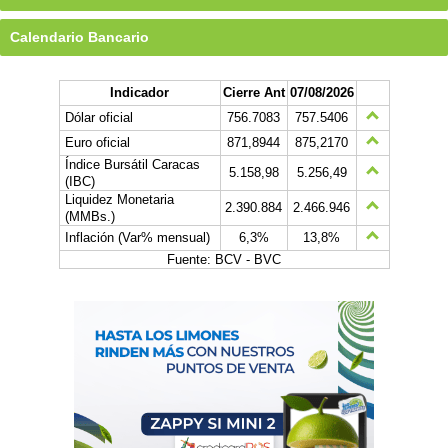
Calendario Bancario
Indicador
Cierre Ant
07/08/2026
Dólar oficial
756.7083
757.5406
Euro oficial
871,8944
875,2170
Índice Bursátil Caracas
5.158,98
5.256,49
(IBC)
Liquidez Monetaria
2.390.884
2.466.946
(MMBs.)
Inflación (Var% mensual)
6,3%
13,8%
Fuente: BCV - BVC