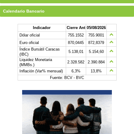
Calendario Bancario
Indicador
Cierre Ant
05/08/2026
Dólar oficial
755.1552
755.9001
Euro oficial
870,0445
872,8379
Índice Bursátil Caracas
5.138,01
5.154,60
(IBC)
Liquidez Monetaria
2.328.582
2.390.884
(MMBs.)
Inflación (Var% mensual)
6,3%
13,8%
Fuente: BCV - BVC