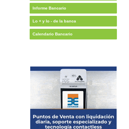
Informe Bancario
Lo + y lo - de la banca
Calendario Bancario