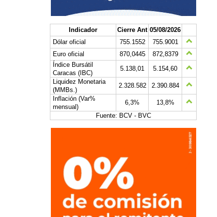
Indicador
Cierre Ant
05/08/2026
Dólar oficial
755.1552
755.9001
Euro oficial
870,0445
872,8379
Índice Bursátil
5.138,01
5.154,60
Caracas (IBC)
Liquidez Monetaria
2.328.582
2.390.884
(MMBs.)
Inflación (Var%
6,3%
13,8%
mensual)
Fuente: BCV - BVC