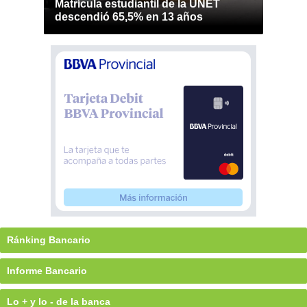
Matrícula estudiantil de la UNET
descendió 65,5% en 13 años
Ránking Bancario
Informe Bancario
Lo + y lo - de la banca