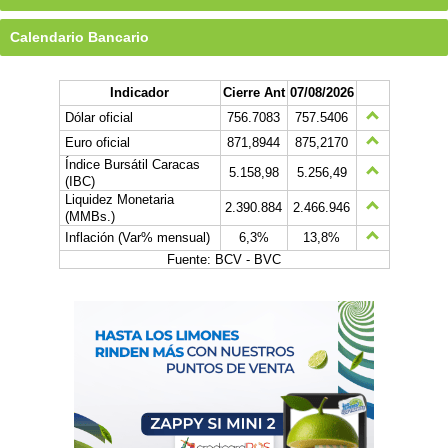
Calendario Bancario
Indicador
Cierre Ant
07/08/2026
Dólar oficial
756.7083
757.5406
Euro oficial
871,8944
875,2170
Índice Bursátil Caracas
5.158,98
5.256,49
(IBC)
Liquidez Monetaria
2.390.884
2.466.946
(MMBs.)
Inflación (Var% mensual)
6,3%
13,8%
Fuente: BCV - BVC