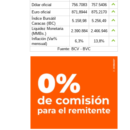
Dólar oficial
756.7083
757.5406
Euro oficial
871,8944
875,2170
Índice Bursátil
5.158,98
5.256,49
Caracas (IBC)
Liquidez Monetaria
2.390.884
2.466.946
(MMBs.)
Inflación (Var%
6,3%
13,8%
mensual)
Fuente: BCV - BVC