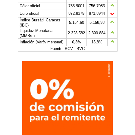
Dólar oficial
755.9001
756.7083
Euro oficial
872,8379
871,8944
Índice Bursátil Caracas
5.154,60
5.158,98
(IBC)
Liquidez Monetaria
2.328.582
2.390.884
(MMBs.)
Inflación (Var% mensual)
6,3%
13,8%
Fuente: BCV - BVC