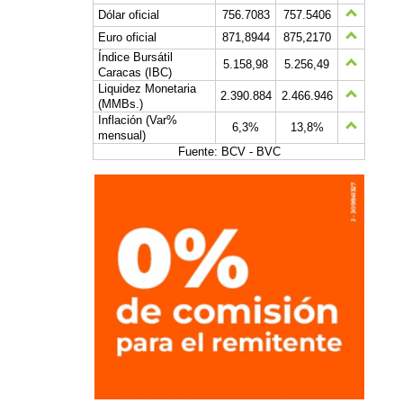
Dólar oficial
756.7083
757.5406
Euro oficial
871,8944
875,2170
Índice Bursátil
5.158,98
5.256,49
Caracas (IBC)
Liquidez Monetaria
2.390.884
2.466.946
(MMBs.)
Inflación (Var%
6,3%
13,8%
mensual)
Fuente: BCV - BVC