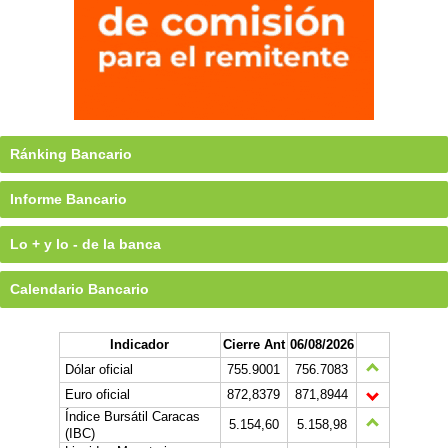
Ránking Bancario
Informe Bancario
Lo + y lo - de la banca
Calendario Bancario
Indicador
Cierre Ant
06/08/2026
Dólar oficial
755.9001
756.7083
Euro oficial
872,8379
871,8944
Índice Bursátil Caracas
5.154,60
5.158,98
(IBC)