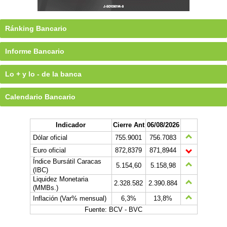
Ránking Bancario
Informe Bancario
Lo + y lo - de la banca
Calendario Bancario
Indicador
Cierre Ant
06/08/2026
Dólar oficial
755.9001
756.7083
Euro oficial
872,8379
871,8944
Índice Bursátil Caracas
5.154,60
5.158,98
(IBC)
Liquidez Monetaria
2.328.582
2.390.884
(MMBs.)
Inflación (Var% mensual)
6,3%
13,8%
Fuente: BCV - BVC