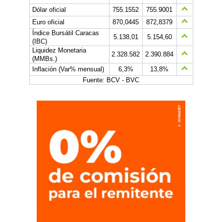
Dólar oficial
755.1552
755.9001
Euro oficial
870,0445
872,8379
Índice Bursátil Caracas
5.138,01
5.154,60
(IBC)
Liquidez Monetaria
2.328.582
2.390.884
(MMBs.)
Inflación (Var% mensual)
6,3%
13,8%
Fuente: BCV - BVC