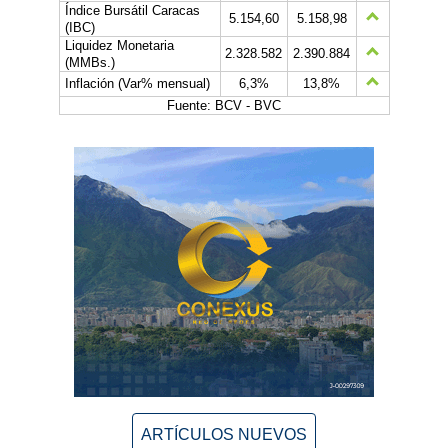
Índice Bursátil Caracas
5.154,60
5.158,98
(IBC)
Liquidez Monetaria
2.328.582
2.390.884
(MMBs.)
Inflación (Var% mensual)
6,3%
13,8%
Fuente: BCV - BVC
ARTÍCULOS NUEVOS