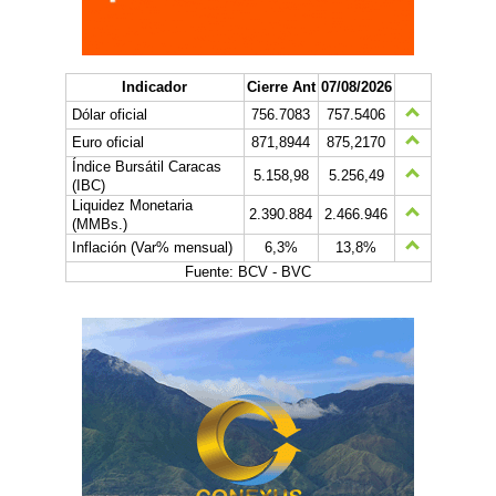
Indicador
Cierre Ant
07/08/2026
Dólar oficial
756.7083
757.5406
Euro oficial
871,8944
875,2170
Índice Bursátil Caracas
5.158,98
5.256,49
(IBC)
Liquidez Monetaria
2.390.884
2.466.946
(MMBs.)
Inflación (Var% mensual)
6,3%
13,8%
Fuente: BCV - BVC