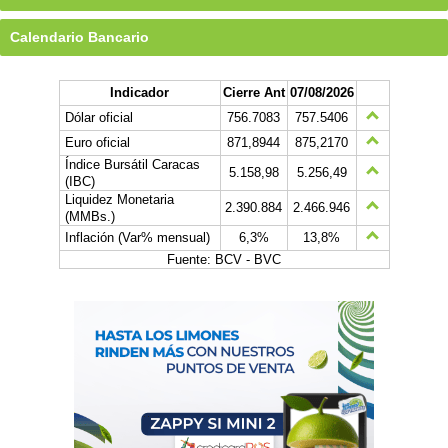
Calendario Bancario
Indicador
Cierre Ant
07/08/2026
Dólar oficial
756.7083
757.5406
Euro oficial
871,8944
875,2170
Índice Bursátil Caracas
5.158,98
5.256,49
(IBC)
Liquidez Monetaria
2.390.884
2.466.946
(MMBs.)
Inflación (Var% mensual)
6,3%
13,8%
Fuente: BCV - BVC