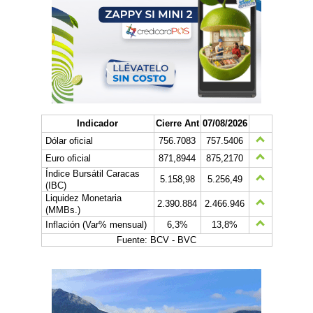
Indicador
Cierre Ant
07/08/2026
Dólar oficial
756.7083
757.5406
Euro oficial
871,8944
875,2170
Índice Bursátil Caracas
5.158,98
5.256,49
(IBC)
Liquidez Monetaria
2.390.884
2.466.946
(MMBs.)
Inflación (Var% mensual)
6,3%
13,8%
Fuente: BCV - BVC