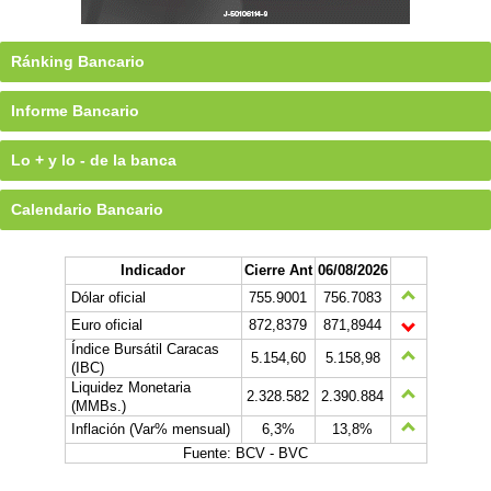
Ránking Bancario
Informe Bancario
Lo + y lo - de la banca
Calendario Bancario
Indicador
Cierre Ant
06/08/2026
Dólar oficial
755.9001
756.7083
Euro oficial
872,8379
871,8944
Índice Bursátil Caracas
5.154,60
5.158,98
(IBC)
Liquidez Monetaria
2.328.582
2.390.884
(MMBs.)
Inflación (Var% mensual)
6,3%
13,8%
Fuente: BCV - BVC