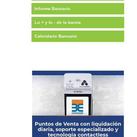
Informe Bancario
Lo + y lo - de la banca
Calendario Bancario