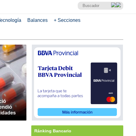
ecnología
Balances
+ Secciones
ció
endió
nidades
Ránking Bancario