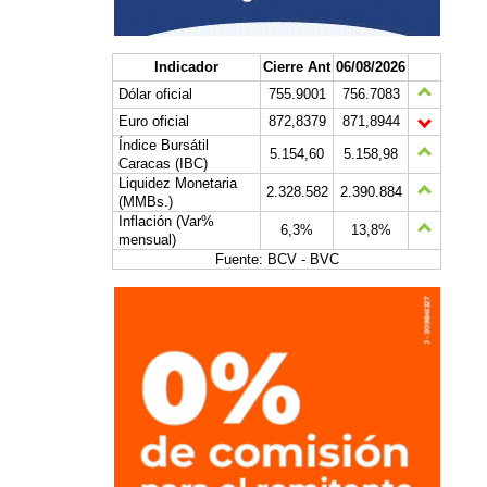
Indicador
Cierre Ant
06/08/2026
Dólar oficial
755.9001
756.7083
Euro oficial
872,8379
871,8944
Índice Bursátil
5.154,60
5.158,98
Caracas (IBC)
Liquidez Monetaria
2.328.582
2.390.884
(MMBs.)
Inflación (Var%
6,3%
13,8%
mensual)
Fuente: BCV - BVC