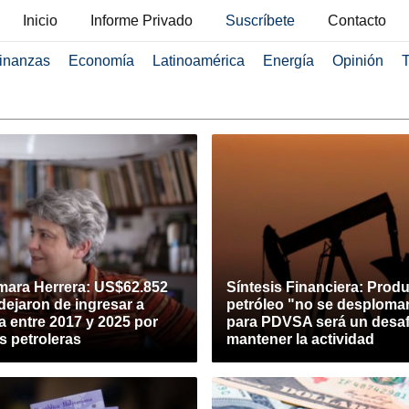
Inicio
Informe Privado
Suscríbete
Contacto
inanzas
Economía
Latinoamérica
Energía
Opinión
T
mara Herrera: US$62.852
Síntesis Financiera: Prod
dejaron de ingresar a
petróleo "no se desploma
 entre 2017 y 2025 por
para PDVSA será un desaf
s petroleras
mantener la actividad