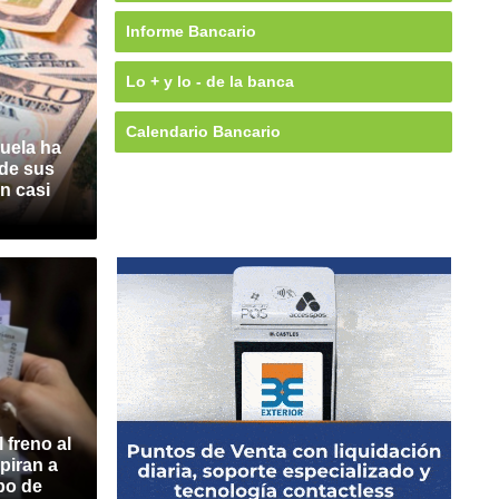
Informe Bancario
Lo + y lo - de la banca
Calendario Bancario
zuela ha
 de sus
n casi
 freno al
spiran a
ipo de