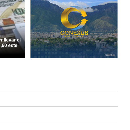
 llevar el
7,60 este