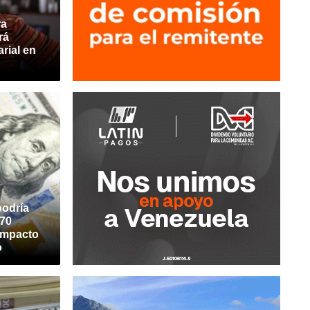
ra
rá
rial en
podría
$70
 impacto
o