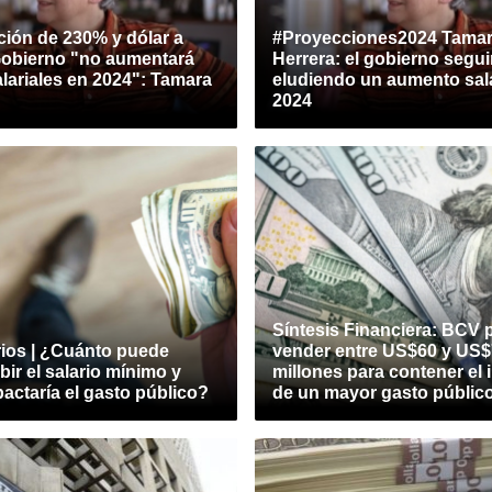
ción de 230% y dólar a
#Proyecciones2024 Tama
Gobierno "no aumentará
Herrera: el gobierno segui
lariales en 2024": Tamara
eludiendo un aumento sala
2024
Síntesis Financiera: BCV 
ios | ¿Cuánto puede
vender entre US$60 y US
bir el salario mínimo y
millones para contener el
actaría el gasto público?
de un mayor gasto públic