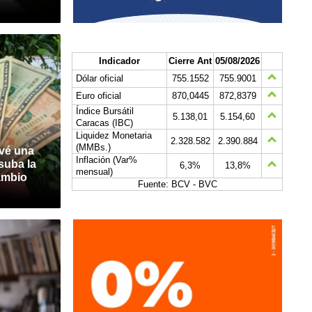
Indicador
Cierre Ant
05/08/2026
Dólar oficial
755.1552
755.9001
Euro oficial
870,0445
872,8379
Índice Bursátil
5.138,01
5.154,60
Caracas (IBC)
Liquidez Monetaria
2.328.582
2.390.884
(MMBs.)
evé una
Inflación (Var%
suba la
6,3%
13,8%
mensual)
cambio
Fuente: BCV - BVC