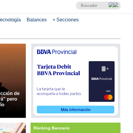
ecnología
Balances
+ Secciones
ucción de
rá" pero
ío
Ránking Bancario