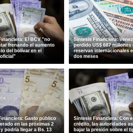
Financiera: El BCV "no
Síntesis Financiera: Vene
star frenando el aumento
perdido US$ 687 millones
io del bolívar en el
reservas internacionales e
ficial"
dos meses
Financiera: Gasto público
Síntesis Financiera: Con el
erado en las próximas 2
crédito, las autoridades a
 podría llegar a Bs. 13
bajar la presión sobre el t