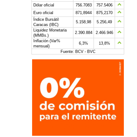
Dólar oficial
756.7083
757.5406
Euro oficial
871,8944
875,2170
Índice Bursátil
5.158,98
5.256,49
Caracas (IBC)
Liquidez Monetaria
2.390.884
2.466.946
(MMBs.)
Inflación (Var%
6,3%
13,8%
mensual)
Fuente: BCV - BVC