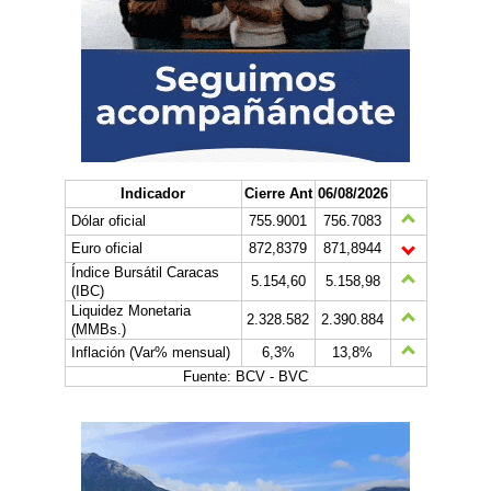
Indicador
Cierre Ant
06/08/2026
Dólar oficial
755.9001
756.7083
Euro oficial
872,8379
871,8944
Índice Bursátil Caracas
5.154,60
5.158,98
(IBC)
Liquidez Monetaria
2.328.582
2.390.884
(MMBs.)
Inflación (Var% mensual)
6,3%
13,8%
Fuente: BCV - BVC