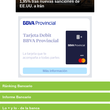
1,95% tras nuevas sanciones de
EE.UU. a Irán
Ránking Bancario
Informe Bancario
Lo + y lo - de la banca