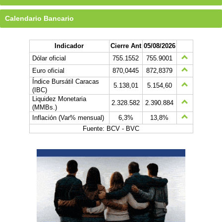
Calendario Bancario
Indicador
Cierre Ant
05/08/2026
Dólar oficial
755.1552
755.9001
Euro oficial
870,0445
872,8379
Índice Bursátil Caracas
5.138,01
5.154,60
(IBC)
Liquidez Monetaria
2.328.582
2.390.884
(MMBs.)
Inflación (Var% mensual)
6,3%
13,8%
Fuente: BCV - BVC