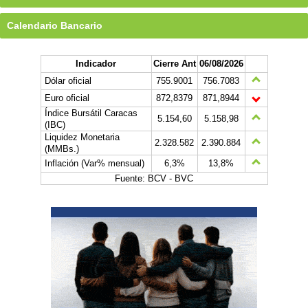
Calendario Bancario
Indicador
Cierre Ant
06/08/2026
Dólar oficial
755.9001
756.7083
Euro oficial
872,8379
871,8944
Índice Bursátil Caracas
5.154,60
5.158,98
(IBC)
Liquidez Monetaria
2.328.582
2.390.884
(MMBs.)
Inflación (Var% mensual)
6,3%
13,8%
Fuente: BCV - BVC