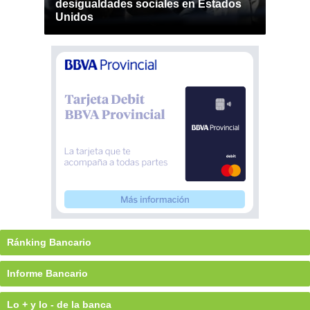
desigualdades sociales en Estados
Unidos
Ránking Bancario
Informe Bancario
Lo + y lo - de la banca