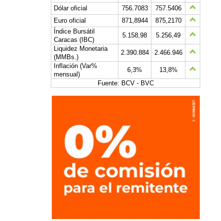
Dólar oficial
756.7083
757.5406
Euro oficial
871,8944
875,2170
Índice Bursátil
5.158,98
5.256,49
Caracas (IBC)
Liquidez Monetaria
2.390.884
2.466.946
(MMBs.)
Inflación (Var%
6,3%
13,8%
mensual)
Fuente: BCV - BVC