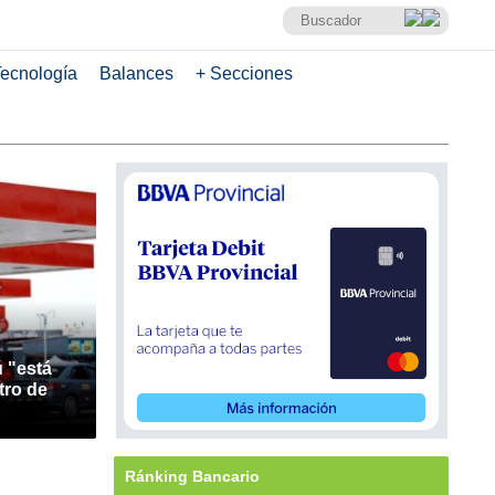
ecnología
Balances
+ Secciones
ú "está
tro de
Ránking Bancario