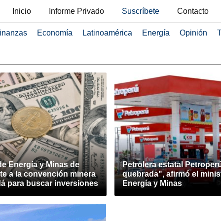
Inicio
Informe Privado
Suscríbete
Contacto
inanzas
Economía
Latinoamérica
Energía
Opinión
T
de Energía y Minas de
Petrolera estatal Petroper
te a la convención minera
quebrada", afirmó el minis
á para buscar inversiones
Energía y Minas