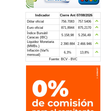
Indicador
Cierre Ant
07/08/2026
Dólar oficial
756.7083
757.5406
Euro oficial
871,8944
875,2170
Índice Bursátil
5.158,98
5.256,49
Caracas (IBC)
Liquidez Monetaria
2.390.884
2.466.946
(MMBs.)
Inflación (Var%
6,3%
13,8%
mensual)
Fuente: BCV - BVC