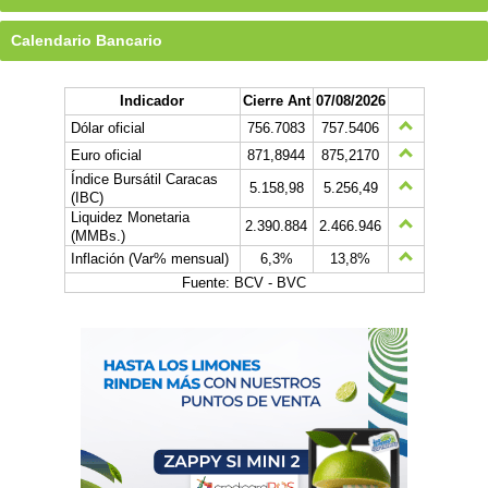
Calendario Bancario
Indicador
Cierre Ant
07/08/2026
Dólar oficial
756.7083
757.5406
Euro oficial
871,8944
875,2170
Índice Bursátil Caracas
5.158,98
5.256,49
(IBC)
Liquidez Monetaria
2.390.884
2.466.946
(MMBs.)
Inflación (Var% mensual)
6,3%
13,8%
Fuente: BCV - BVC