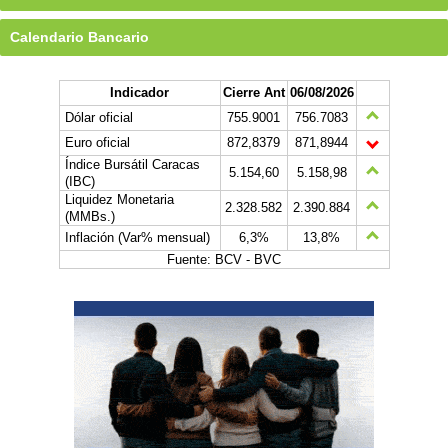
Calendario Bancario
Indicador
Cierre Ant
06/08/2026
Dólar oficial
755.9001
756.7083
Euro oficial
872,8379
871,8944
Índice Bursátil Caracas
5.154,60
5.158,98
(IBC)
Liquidez Monetaria
2.328.582
2.390.884
(MMBs.)
Inflación (Var% mensual)
6,3%
13,8%
Fuente: BCV - BVC