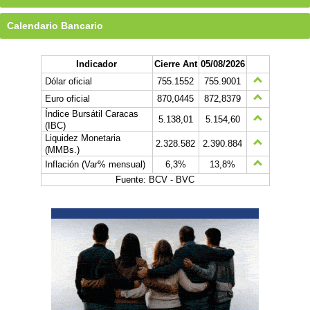
Calendario Bancario
Indicador
Cierre Ant
05/08/2026
Dólar oficial
755.1552
755.9001
Euro oficial
870,0445
872,8379
Índice Bursátil Caracas
5.138,01
5.154,60
(IBC)
Liquidez Monetaria
2.328.582
2.390.884
(MMBs.)
Inflación (Var% mensual)
6,3%
13,8%
Fuente: BCV - BVC