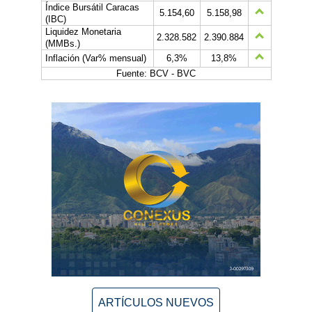
Índice Bursátil Caracas
5.154,60
5.158,98
(IBC)
Liquidez Monetaria
2.328.582
2.390.884
(MMBs.)
Inflación (Var% mensual)
6,3%
13,8%
Fuente: BCV - BVC
ARTÍCULOS NUEVOS