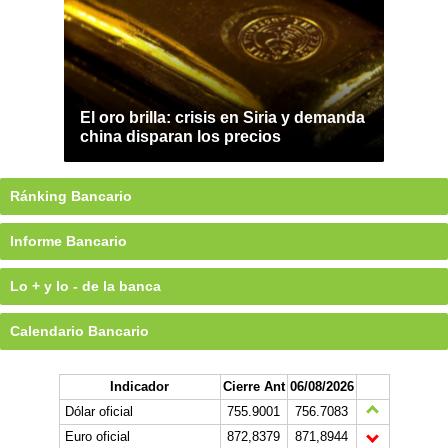
El oro brilla: crisis en Siria y demanda
china disparan los precios
Ránking Bancario
Informe Bancario
Lo + y lo - de la banca
Calendario Bancario
Indicador
Cierre Ant
06/08/2026
Dólar oficial
755.9001
756.7083
Euro oficial
872,8379
871,8944