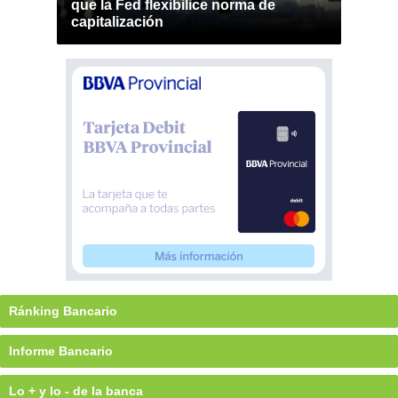
que la Fed flexibilice norma de
capitalización
Ránking Bancario
Informe Bancario
Lo + y lo - de la banca