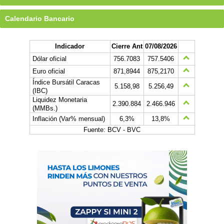
Calendario Bancario
Indicador
Cierre Ant
07/08/2026
Dólar oficial
756.7083
757.5406
Euro oficial
871,8944
875,2170
Índice Bursátil Caracas
5.158,98
5.256,49
(IBC)
Liquidez Monetaria
2.390.884
2.466.946
(MMBs.)
Inflación (Var% mensual)
6,3%
13,8%
Fuente: BCV - BVC