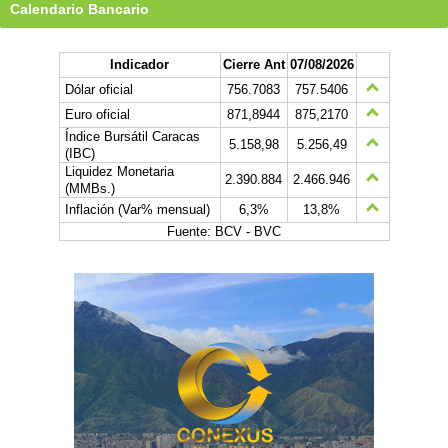
Calendario Bancario
Indicador
Cierre Ant
07/08/2026
Dólar oficial
756.7083
757.5406
Euro oficial
871,8944
875,2170
Índice Bursátil Caracas
5.158,98
5.256,49
(IBC)
Liquidez Monetaria
2.390.884
2.466.946
(MMBs.)
Inflación (Var% mensual)
6,3%
13,8%
Fuente: BCV - BVC