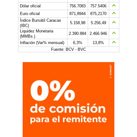
Dólar oficial
756.7083
757.5406
Euro oficial
871,8944
875,2170
Índice Bursátil Caracas
5.158,98
5.256,49
(IBC)
Liquidez Monetaria
2.390.884
2.466.946
(MMBs.)
Inflación (Var% mensual)
6,3%
13,8%
Fuente: BCV - BVC