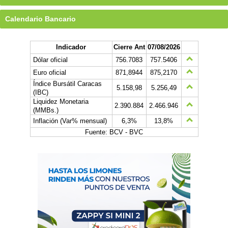
Calendario Bancario
Indicador
Cierre Ant
07/08/2026
Dólar oficial
756.7083
757.5406
Euro oficial
871,8944
875,2170
Índice Bursátil Caracas
5.158,98
5.256,49
(IBC)
Liquidez Monetaria
2.390.884
2.466.946
(MMBs.)
Inflación (Var% mensual)
6,3%
13,8%
Fuente: BCV - BVC