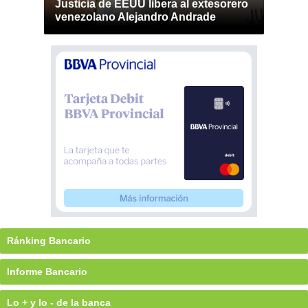
Justicia de EEUU libera al extesorero
venezolano Alejandro Andrade
Ránking Bancario
Informe Bancario
Lo + y lo - de la banca