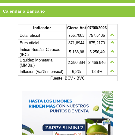
Calendario Bancario
Indicador
Cierre Ant
07/08/2026
Dólar oficial
756.7083
757.5406
Euro oficial
871,8944
875,2170
Índice Bursátil Caracas
5.158,98
5.256,49
(IBC)
Liquidez Monetaria
2.390.884
2.466.946
(MMBs.)
Inflación (Var% mensual)
6,3%
13,8%
Fuente: BCV - BVC