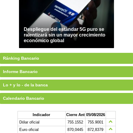
Despliegue del estándar 5G puro se
ralentizará sin un mayor crecimiento
económico global
Ránking Bancario
Informe Bancario
Lo + y lo - de la banca
Calendario Bancario
Indicador
Cierre Ant
05/08/2026
Dólar oficial
755.1552
755.9001
Euro oficial
870,0445
872,8379