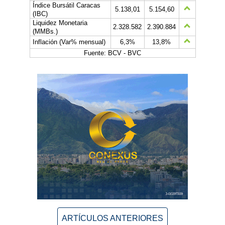
Índice Bursátil Caracas
5.138,01
5.154,60
(IBC)
Liquidez Monetaria
2.328.582
2.390.884
(MMBs.)
Inflación (Var% mensual)
6,3%
13,8%
Fuente: BCV - BVC
ARTÍCULOS ANTERIORES