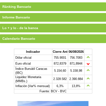
Ránking Bancario
Informe Bancario
Lo + y lo - de la banca
Calendario Bancario
Indicador
Cierre Ant
06/08/2026
Dólar oficial
755.9001
756.7083
Euro oficial
872,8379
871,8944
Índice Bursátil Caracas
5.154,60
5.158,98
(IBC)
Liquidez Monetaria
2.328.582
2.390.884
(MMBs.)
Inflación (Var% mensual)
6,3%
13,8%
Fuente: BCV - BVC