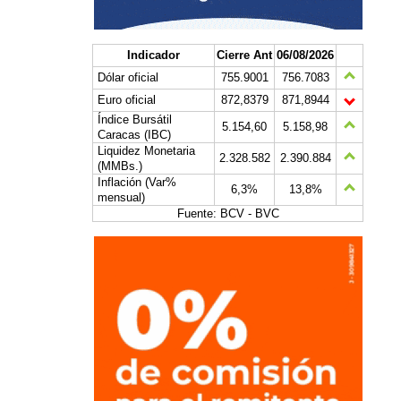
Indicador
Cierre Ant
06/08/2026
Dólar oficial
755.9001
756.7083
Euro oficial
872,8379
871,8944
Índice Bursátil
5.154,60
5.158,98
Caracas (IBC)
Liquidez Monetaria
2.328.582
2.390.884
(MMBs.)
Inflación (Var%
6,3%
13,8%
mensual)
Fuente: BCV - BVC