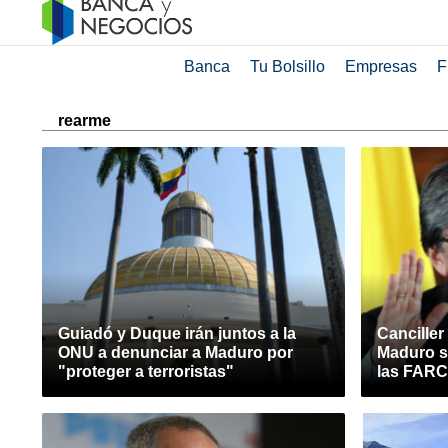
Banca
Tu Bolsillo
Empresas
F
rearme
Guiadó y Duque irán juntos a la
Canciller
ONU a denunciar a Maduro por
Maduro se
"proteger a terroristas"
las FARC