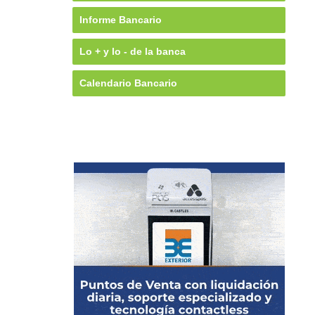
Informe Bancario
Lo + y lo - de la banca
Calendario Bancario