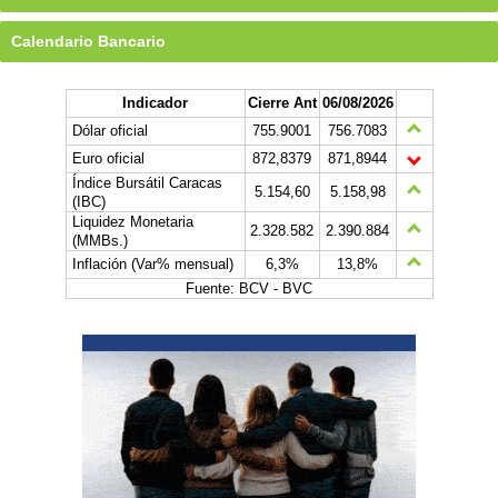
Calendario Bancario
Indicador
Cierre Ant
06/08/2026
Dólar oficial
755.9001
756.7083
Euro oficial
872,8379
871,8944
Índice Bursátil Caracas
5.154,60
5.158,98
(IBC)
Liquidez Monetaria
2.328.582
2.390.884
(MMBs.)
Inflación (Var% mensual)
6,3%
13,8%
Fuente: BCV - BVC