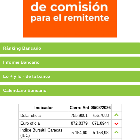
Ránking Bancario
Informe Bancario
Lo + y lo - de la banca
Calendario Bancario
Indicador
Cierre Ant
06/08/2026
Dólar oficial
755.9001
756.7083
Euro oficial
872,8379
871,8944
Índice Bursátil Caracas
5.154,60
5.158,98
(IBC)