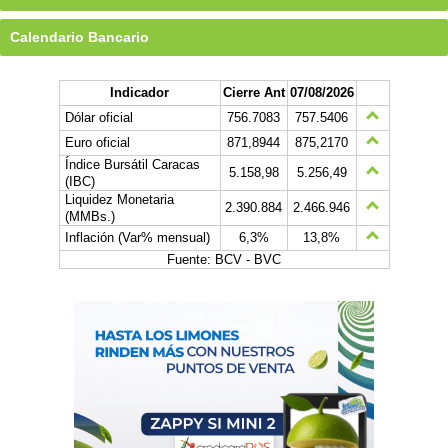
Calendario Bancario
Indicador
Cierre Ant
07/08/2026
Dólar oficial
756.7083
757.5406
Euro oficial
871,8944
875,2170
Índice Bursátil Caracas
5.158,98
5.256,49
(IBC)
Liquidez Monetaria
2.390.884
2.466.946
(MMBs.)
Inflación (Var% mensual)
6,3%
13,8%
Fuente: BCV - BVC