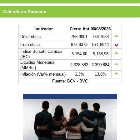
Calendario Bancario
Indicador
Cierre Ant
06/08/2026
Dólar oficial
755.9001
756.7083
Euro oficial
872,8379
871,8944
Índice Bursátil Caracas
5.154,60
5.158,98
(IBC)
Liquidez Monetaria
2.328.582
2.390.884
(MMBs.)
Inflación (Var% mensual)
6,3%
13,8%
Fuente: BCV - BVC