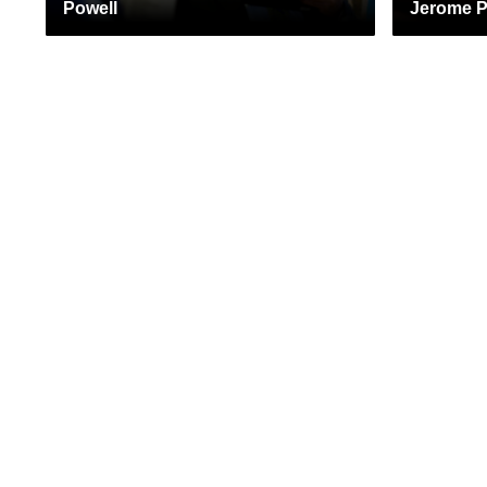
Powell
Jerome P