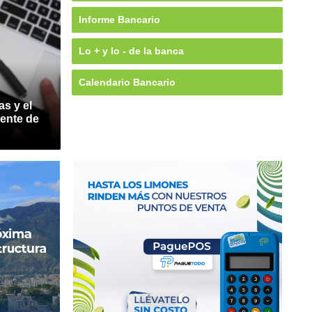
Informe Bancario
Lo + y lo - de la banca
Calendario Bancario
as y el
ente de