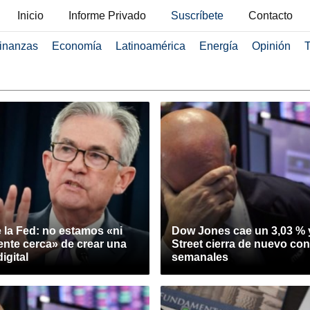
Inicio
Informe Privado
Suscríbete
Contacto
inanzas
Economía
Latinoamérica
Energía
Opinión
T
 la Fed: no estamos «ni
Dow Jones cae un 3,03 % 
nte cerca» de crear una
Street cierra de nuevo co
igital
semanales