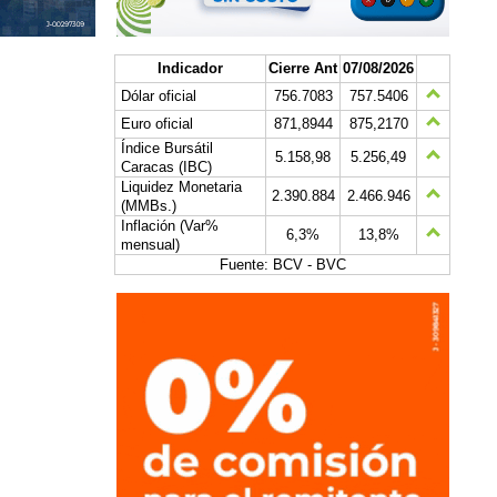
Indicador
Cierre Ant
07/08/2026
Dólar oficial
756.7083
757.5406
Euro oficial
871,8944
875,2170
Índice Bursátil
5.158,98
5.256,49
Caracas (IBC)
Liquidez Monetaria
2.390.884
2.466.946
(MMBs.)
Inflación (Var%
6,3%
13,8%
mensual)
Fuente: BCV - BVC