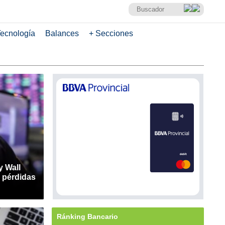
ecnología
Balances
+ Secciones
y Wall
n pérdidas
Ránking Bancario