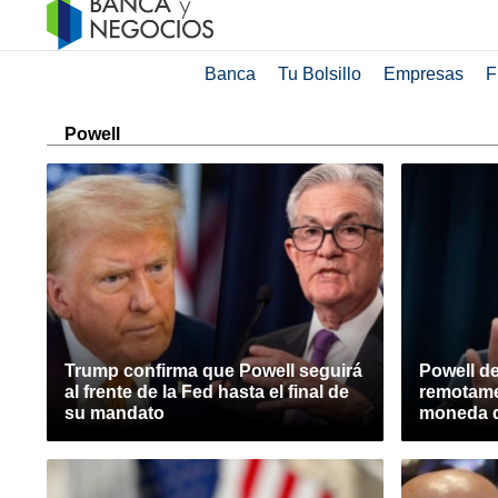
Banca
Tu Bolsillo
Empresas
F
Powell
Trump confirma que Powell seguirá
Powell de
al frente de la Fed hasta el final de
remotame
su mandato
moneda d