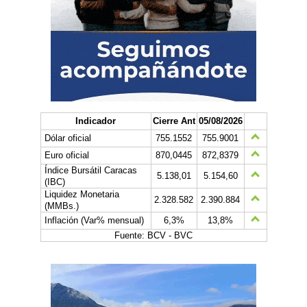
Indicador
Cierre Ant
05/08/2026
Dólar oficial
755.1552
755.9001
Euro oficial
870,0445
872,8379
Índice Bursátil Caracas
5.138,01
5.154,60
(IBC)
Liquidez Monetaria
2.328.582
2.390.884
(MMBs.)
Inflación (Var% mensual)
6,3%
13,8%
Fuente: BCV - BVC