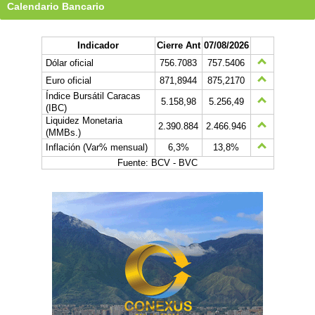
Calendario Bancario
Indicador
Cierre Ant
07/08/2026
Dólar oficial
756.7083
757.5406
Euro oficial
871,8944
875,2170
Índice Bursátil Caracas
5.158,98
5.256,49
(IBC)
Liquidez Monetaria
2.390.884
2.466.946
(MMBs.)
Inflación (Var% mensual)
6,3%
13,8%
Fuente: BCV - BVC