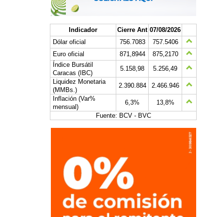
Indicador
Cierre Ant
07/08/2026
Dólar oficial
756.7083
757.5406
Euro oficial
871,8944
875,2170
Índice Bursátil
5.158,98
5.256,49
Caracas (IBC)
Liquidez Monetaria
2.390.884
2.466.946
(MMBs.)
Inflación (Var%
6,3%
13,8%
mensual)
Fuente: BCV - BVC