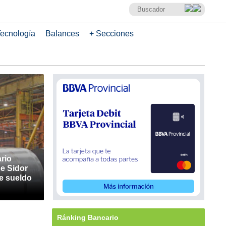
ecnología
Balances
+ Secciones
rio
de Sidor
e sueldo
Ránking Bancario