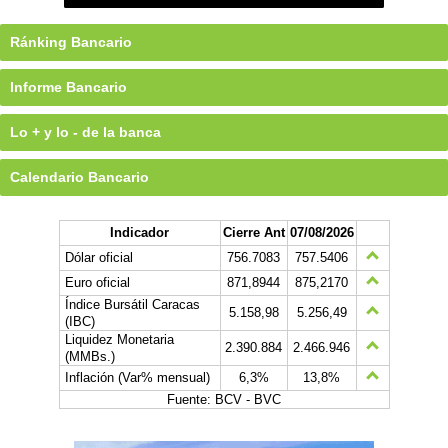
Ránking Bancario
Informe Bancario
Lo + y lo - de la banca
Calendario Bancario
Indicador
Cierre Ant
07/08/2026
Dólar oficial
756.7083
757.5406
Euro oficial
871,8944
875,2170
Índice Bursátil Caracas
5.158,98
5.256,49
(IBC)
Liquidez Monetaria
2.390.884
2.466.946
(MMBs.)
Inflación (Var% mensual)
6,3%
13,8%
Fuente: BCV - BVC