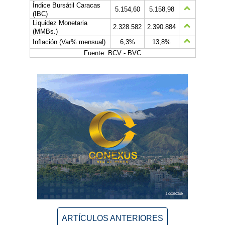
Índice Bursátil Caracas
5.154,60
5.158,98
(IBC)
Liquidez Monetaria
2.328.582
2.390.884
(MMBs.)
Inflación (Var% mensual)
6,3%
13,8%
Fuente: BCV - BVC
ARTÍCULOS ANTERIORES