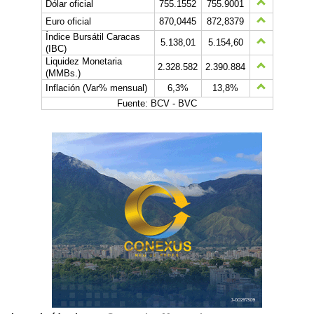
Dólar oficial
755.1552
755.9001
Euro oficial
870,0445
872,8379
Índice Bursátil Caracas
5.138,01
5.154,60
(IBC)
Liquidez Monetaria
2.328.582
2.390.884
(MMBs.)
Inflación (Var% mensual)
6,3%
13,8%
Fuente: BCV - BVC