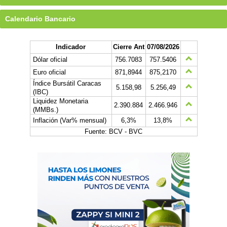
Calendario Bancario
Indicador
Cierre Ant
07/08/2026
Dólar oficial
756.7083
757.5406
Euro oficial
871,8944
875,2170
Índice Bursátil Caracas
5.158,98
5.256,49
(IBC)
Liquidez Monetaria
2.390.884
2.466.946
(MMBs.)
Inflación (Var% mensual)
6,3%
13,8%
Fuente: BCV - BVC