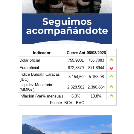
Indicador
Cierre Ant
06/08/2026
Dólar oficial
755.9001
756.7083
Euro oficial
872,8379
871,8944
Índice Bursátil Caracas
5.154,60
5.158,98
(IBC)
Liquidez Monetaria
2.328.582
2.390.884
(MMBs.)
Inflación (Var% mensual)
6,3%
13,8%
Fuente: BCV - BVC