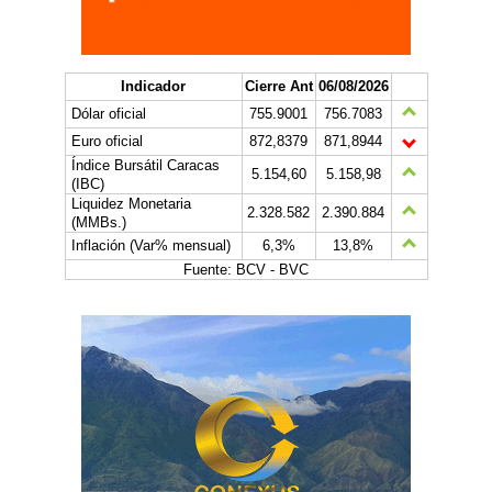
Indicador
Cierre Ant
06/08/2026
Dólar oficial
755.9001
756.7083
Euro oficial
872,8379
871,8944
Índice Bursátil Caracas
5.154,60
5.158,98
(IBC)
Liquidez Monetaria
2.328.582
2.390.884
(MMBs.)
Inflación (Var% mensual)
6,3%
13,8%
Fuente: BCV - BVC