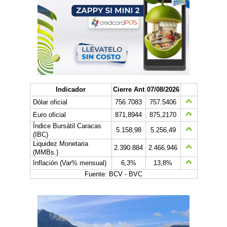
Indicador
Cierre Ant
07/08/2026
Dólar oficial
756.7083
757.5406
Euro oficial
871,8944
875,2170
Índice Bursátil Caracas
5.158,98
5.256,49
(IBC)
Liquidez Monetaria
2.390.884
2.466.946
(MMBs.)
Inflación (Var% mensual)
6,3%
13,8%
Fuente: BCV - BVC